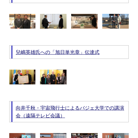
兒嶋英雄氏への「旭日単光章」伝達式
向井千秋・宇宙飛行士によるバジェ大学での講演
会（遠隔テレビ会議）