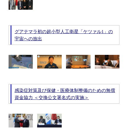
グアテマラ初の超小型人工衛星「ケツァル1」の
宇宙への放出
感染症対策及び保健・医療体制整備のための無償
資金協力 ＜交換公文署名式の実施＞