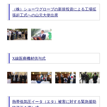
（株）ショーワグローブの新規投資による工場拡
張起工式への山元大使出席
X線医療機材供与式
熱帯低気圧イータ（エタ）被害に対する緊急援助