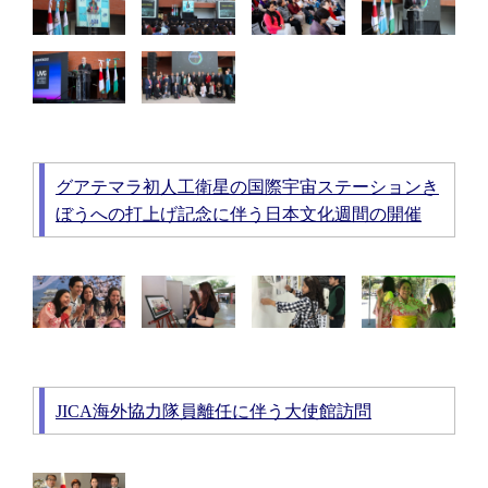
グアテマラ初人工衛星の国際宇宙ステーションき
ぼうへの打上げ記念に伴う日本文化週間の開催
JICA海外協力隊員離任に伴う大使館訪問