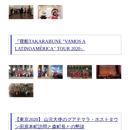
『寶船TAKARABUNE "VAMOS A
LATINOAMÉRICA" TOUR 2020』
【東京2020】 山元大使のグアテマラ・ホストタウ
ン田原本町訪問と森町長との懇談