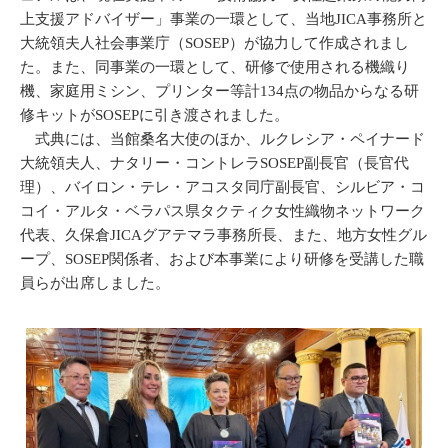
上支援アドバイザー」事業の一環として、当地JICA事務所と
大統領夫人社会事業庁（SOSEP）が協力して作成されまし
た。また、同事業の一環として、研修で使用される機織り
機、家庭用ミシン、プリンター等計134点の物品からなる研
修キットがSOSEPに引き渡されました。
式典には、当館桑名大使のほか、ルクレシア・ペイナード
大統領夫人、ナタリー・コントレラSOSEP副長官（長官代
理）、バイロン・テレ・アコスタ同庁副長官、シルビア・コ
コイ・アルタ・ベラパス県タクティク女性織物ネットワーク
代表、久保倉JICAグアテマラ事務所長、また、地方女性グル
ープ、SOSEP関係者、および本事業により研修を受講した職
員らが出席しました。