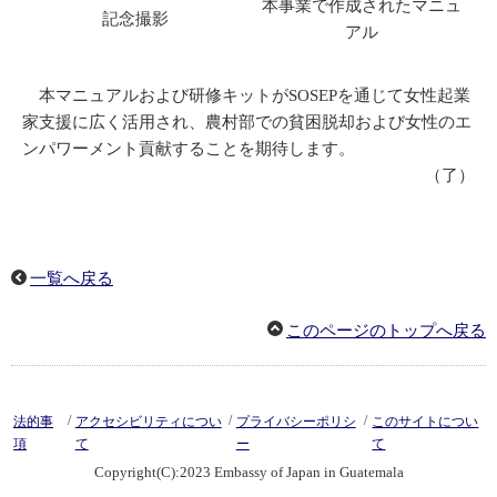
本事業で作成されたマニュ
記念撮影
アル
本マニュアルおよび研修キットがSOSEPを通じて女性起業
家支援に広く活用され、農村部での貧困脱却および女性のエ
ンパワーメント貢献することを期待します。
（了）
一覧へ戻る
このページのトップへ戻る
/
/
/
法的事
アクセシビリティについ
プライバシーポリシ
このサイトについ
項
て
ー
て
Copyright(C):2023 Embassy of Japan in Guatemala