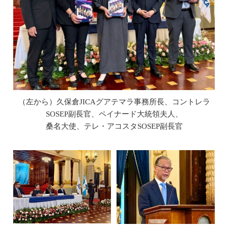
（左から）久保倉JICAグアテマラ事務所長、コントレラ
SOSEP副長官、ペイナード大統領夫人、
桑名大使、テレ・アコスタSOSEP副長官