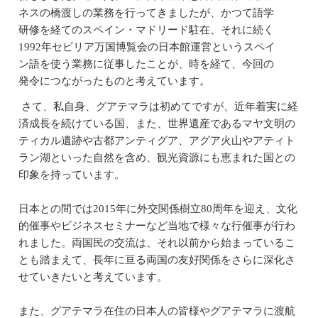
ネスの橋渡しの業務を行ってきましたが、かつて語学
研修を経てのスペイン・マドリード駐在、それに続く
1992年セビリア万国博覧会の日本館運営というスペイ
ン語を使う業務に従事したことが、時を経て、今回の
発令につながったものと考えています。
さて、私自身、グアテマラは初めてですが、近年着実に経
済成長を続けている国、また、世界遺産であるマヤ文明の
ティカル遺跡や古都アンティグア、アグア火山やアティト
ラン湖といった自然を含め、観光資源にも恵まれた国との
印象を持っています。
日本との間では2015年に外交関係樹立80周年を迎え、文化
的催事やビジネスセミナーなど当地で様々な行催事が行わ
れました。両国民の交流は、それ以前から始まっているこ
とも踏まえて、長年に亘る両国の友好関係をさらに深化さ
せていきたいと考えています。
また、グアテマラ在住の日本人の皆様やグアテマラに渡航