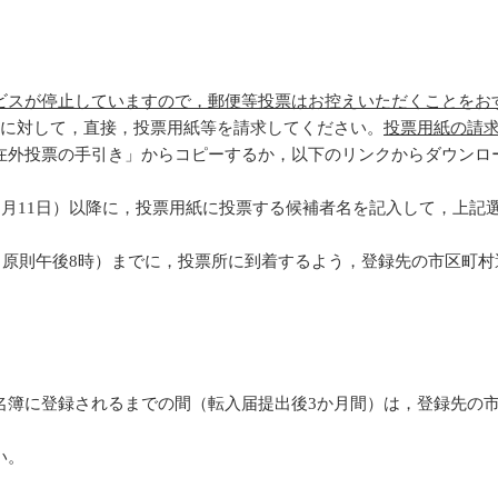
スが停止していますので，郵便等投票はお控えいただくことをお
長に対して，直接，投票用紙等を請求してください。
投票用紙の請
在外投票の手引き」からコピーするか，以下のリンクからダウンロ
0月11日）以降に，投票用紙に投票する候補者名を記入して，上
刻（原則午後8時）までに，投票所に到着するよう，登録先の市区町
簿に登録されるまでの間（転入届提出後3か月間）は，登録先の市
い。