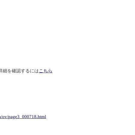
詳細を確認するには
こちら
ca/ov/page3_000718.html