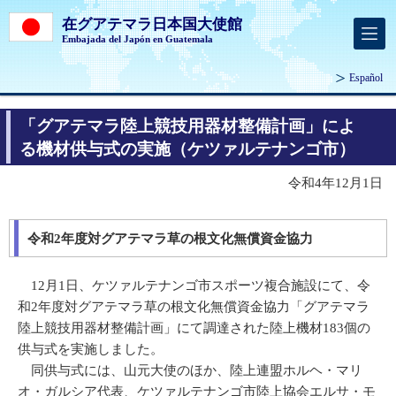
在グアテマラ日本国大使館
Embajada del Japón en Guatemala
Español
「グアテマラ陸上競技用器材整備計画」によ
る機材供与式の実施（ケツァルテナンゴ市）
令和4年12月1日
令和2年度対グアテマラ草の根文化無償資金協力
12月1日、ケツァルテナンゴ市スポーツ複合施設にて、令
和2年度対グアテマラ草の根文化無償資金協力「グアテマラ
陸上競技用器材整備計画」にて調達された陸上機材183個の
供与式を実施しました。
同供与式には、山元大使のほか、陸上連盟ホルヘ・マリ
オ・ガルシア代表、ケツァルテナンゴ市陸上協会エルサ・モ