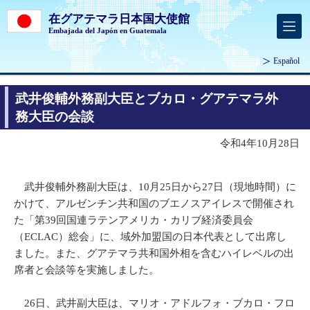
在グアテマラ日本国大使館
Embajada del Japón en Guatemala
Español
武井俊輔外務副大臣とブカロ・グアテマラ外
務大臣の会談
令和4年10月28日
武井俊輔外務副大臣は、10月25日から27日（現地時間）に
かけて、アルゼンチン共和国のブエノスアイレスで開催され
た「第39回国連ラテンアメリカ・カリブ経済委員会
（ECLAC）総会」に、域外加盟国の日本代表として出席し
ました。また、グアテマラ共和国外相を含むハイレベルの出
席者と会談等を実施しました。
26日、武井副大臣は、マリオ・アドルフォ・ブカロ・フロ