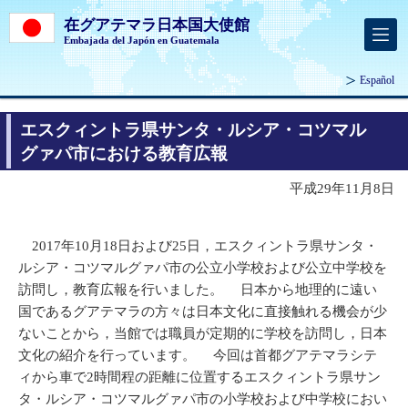
在グアテマラ日本国大使館
Embajada del Japón en Guatemala
Español
エスクィントラ県サンタ・ルシア・コツマル
グァパ市における教育広報
平成29年11月8日
2017年10月18日および25日，エスクィントラ県サンタ・
ルシア・コツマルグァパ市の公立小学校および公立中学校を
訪問し，教育広報を行いました。 日本から地理的に遠い
国であるグアテマラの方々は日本文化に直接触れる機会が少
ないことから，当館では職員が定期的に学校を訪問し，日本
文化の紹介を行っています。 今回は首都グアテマラシテ
ィから車で2時間程の距離に位置するエスクィントラ県サン
タ・ルシア・コツマルグァパ市の小学校および中学校におい