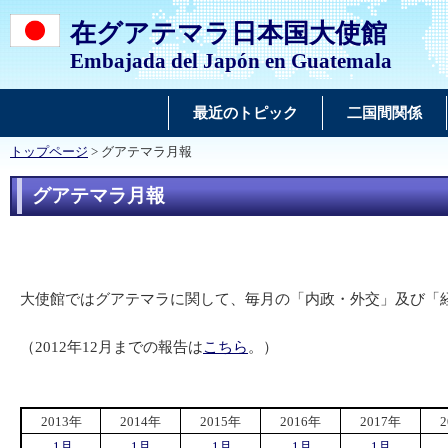
在グアテマラ日本国大使館
Embajada del Japón en Guatemala
最近のトピック
二国間関係
トップページ
> グアテマラ月報
グアテマラ月報
大使館ではグアテマラに関して、毎月の「内政・外交」及び「
（2012年12月までの報告は
こちら
。）
2013年
2014年
2015年
2016年
2017年
1月
1月
1月
1月
1月