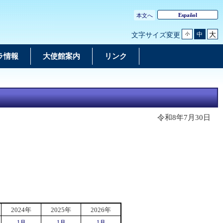
Español
本文へ
大
中
文字サイズ変更
小
ラ情報
大使館案内
リンク
令和8年7月30日
2024年
2025年
2026年
1月
1月
1月