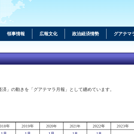
領事情報
広報文化
政治経済情勢
グアテマ
経済」の動きを「グアテマラ月報」として纏めています。
2018年
2019年
2020年
2021年
2022年
2023年
1月
1月
1月
1月
1月