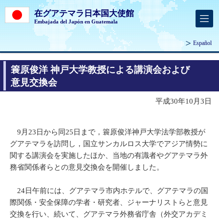
在グアテマラ日本国大使館
Embajada del Japón en Guatemala
Español
簑原俊洋 神戸大学教授による講演会および
意見交換会
平成30年10月3日
9月23日から同25日まで，簑原俊洋神戸大学法学部教授が
グアテマラを訪問し，国立サンカルロス大学でアジア情勢に
関する講演会を実施したほか、当地の有識者やグアテマラ外
務省関係者らとの意見交換会を開催しました。
24日午前には、グアテマラ市内ホテルで、グアテマラの国
際関係・安全保障の学者・研究者、ジャーナリストらと意見
交換を行い、続いて、グアテマラ外務省庁舎（外交アカデミ