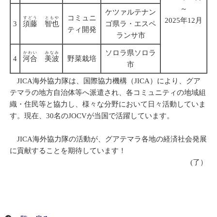
～
ケツァルテナン
コミュニ
すどう
ともや
2025年12月
3
須藤
智也
ゴ県ラ・エスペ
ティ開発
ランサ市
ソロラ県ソロラ
かわい
みなみ
4
河合
美波
野菜栽培
市
JICA海外協力隊は、国際協力機構（JICA）により、グア
テマラの地方自治体等へ派遣され、各コミュニティの地域組
織・住民等と協力し、様々な分野において日々活動していま
す。現在、30名のJOCVが当国で活躍しています。
JICA海外協力隊の活動が、グアテマラ各地の経済社会発展
に貢献することを期待しています！
(了）