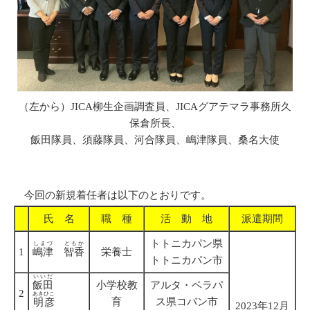
（左から）JICA柳生企画調査員、JICAグアテマラ事務所久
保倉所長、
飯田隊員、須藤隊員、河合隊員、嶋津隊員、桑名大使
今回の新規着任者は以下のとおりです。
氏 名
職 種
活 動 地
派遣期間
トトニカパン県
しまづ
ともか
1
嶋津
智香
栄養士
トトニカパン市
いいだ
飯田
小学校教
アルタ・ベラパ
2
あきひこ
育
ス県コバン市
明彦
2023年12月