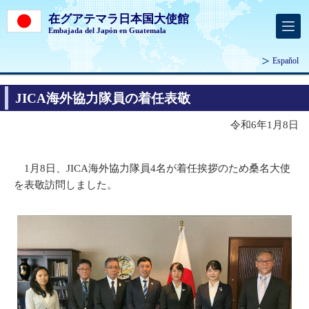
在グアテマラ日本国大使館
Embajada del Japón en Guatemala
Español
JICA海外協力隊員の着任表敬
令和6年1月8日
1月8日、JICA海外協力隊員4名が着任挨拶のため桑名大使
を表敬訪問しました。