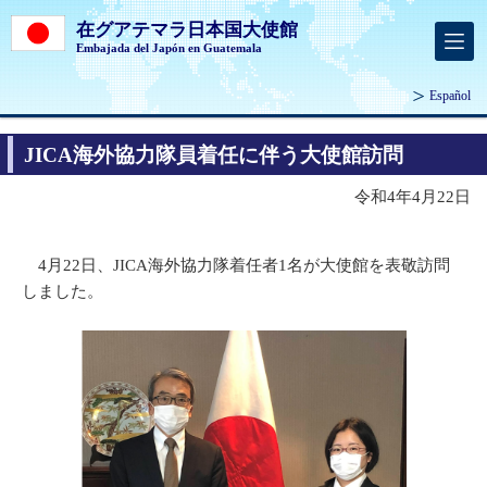
在グアテマラ日本国大使館
Embajada del Japón en Guatemala
Español
JICA海外協力隊員着任に伴う大使館訪問
令和4年4月22日
4月22日、JICA海外協力隊着任者1名が大使館を表敬訪問
しました。