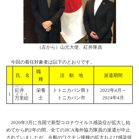
（左から）山元大使、紅井隊員
今回の着任対象者は以下のとおりです。
職
氏 名
活 動 地
派遣期間
種
べに
い
紅
井
栄養
トトニカパン県ト
2022年4月～
1
まり
え
士
トニカパン市
2024年4月
万里
絵
2020年3月に当国で新型コロナウイルス感染症が拡大し始
めてから約2年の間、全てのJICA海外協力隊員の派遣が中止
されていましたが、今般のワクチン接種の拡大および感染状