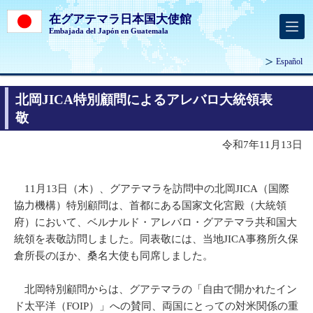
在グアテマラ日本国大使館
Embajada del Japón en Guatemala
Español
北岡JICA特別顧問によるアレバロ大統領表
敬
令和7年11月13日
11月13日（木）、グアテマラを訪問中の北岡JICA（国際
協力機構）特別顧問は、首都にある国家文化宮殿（大統領
府）において、ベルナルド・アレバロ・グアテマラ共和国大
統領を表敬訪問しました。同表敬には、当地JICA事務所久保
倉所長のほか、桑名大使も同席しました。
北岡特別顧問からは、グアテマラの「自由で開かれたイン
ド太平洋（FOIP）」への賛同、両国にとっての対米関係の重