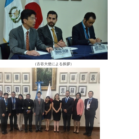
（古谷大使による挨拶）