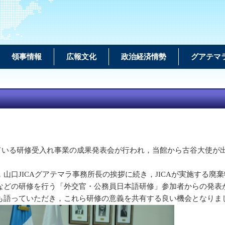
領事情報
広報文化
政治経済情勢
グアテマ
れている研修受入れ事業の成果発表会が行われ，当館から古谷大使が
口JICAグアテマラ事務所長の挨拶に続き，JICAが実施する廃
などの研修を行う「外交官・公務員日本語研修」参加者からの発表
も語っていただき，これら研修の意義を共有する良い機会となりま