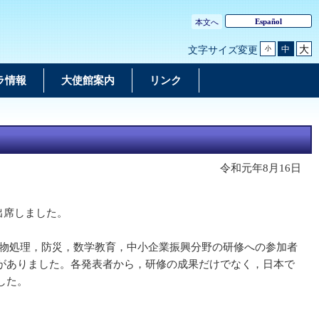
Español
本文へ
大
中
文字サイズ変更
小
ラ情報
大使館案内
リンク
令和元年8月16日
出席しました。
棄物処理，防災，数学教育，中小企業振興分野の研修への参加者
がありました。各発表者から，研修の成果だけでなく，日本で
した。