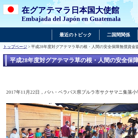
在グアテマラ日本国大使館
Embajada del Japón en Guatemala
最近のトピック
二国間関係
トップページ
> 平成28年度対グアテマラ草の根・人間の安全保障無償資金
平成28年度対グアテマラ草の根・人間の安全保
2017年11月22日，バハ・ベラパス県プルラ市サクサマニ集