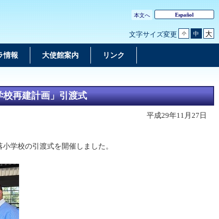
Español
本文へ
大
中
文字サイズ変更
小
ラ情報
大使館案内
リンク
学校再建計画」引渡式
平成29年11月27日
集落小学校の引渡式を開催しました。