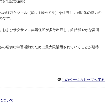
念撮影）
61万ケツァル（82，149米ドル）を供与し，同団体の協力の
のです。
，およびサクサマニ集落住民が多数出席し，終始和やかな雰囲
ちの適切な学習活動のために最大限活用されていくことが期待
このページのトップへ戻る
について