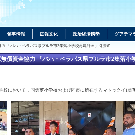
領事情報
広報文化
政治経済情勢
グアテマ
協力 「バハ・ベラパス県プルラ市2集落小学校再建計画」引渡式
障無償資金協力 「バハ・ベラパス県プルラ市2集落小
落小学校において，同集落小学校および同市に所在するマトゥクイ1