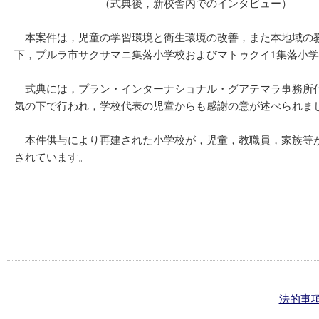
（式典後，新校舎内でのインタ
本案件は，児童の学習環境と衛生環境の改善，また本地域の教育
下，プルラ市サクサマニ集落小学校およびマトゥクイ1集落小学
式典には，プラン・インターナショナル・グアテマラ事務所代
気の下で行われ，学校代表の児童からも感謝の意が述べられま
本件供与により再建された小学校が，児童，教職員，家族等が
されています。
法的事