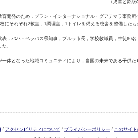
ビュー） （児童と銘版の前で記
開発のため，プラン・インターナショナル・グアテマラ事務所へ約
校にそれぞれ2教室，1調理室，1トイレを備える校舎を整備したも
表，バハ・ベラパス県知事，プルラ市長，学校教職員，生徒80名
した。
一体となった地域コミュニティにより，当国の未来である子供た
/
/
/
項
アクセシビリティについて
プライバシーポリシー
このサイト