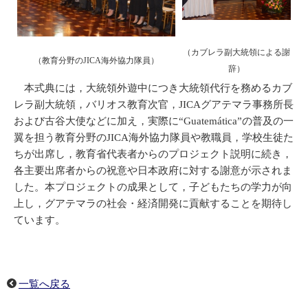
（カブレラ副大統領による謝
（教育分野のJICA海外協力隊員）
辞）
本式典には，大統領外遊中につき大統領代行を務めるカブ
レラ副大統領，バリオス教育次官，JICAグアテマラ事務所長
および古谷大使などに加え，実際に“Guatemática”の普及の一
翼を担う教育分野のJICA海外協力隊員や教職員，学校生徒た
ちが出席し，教育省代表者からのプロジェクト説明に続き，
各主要出席者からの祝意や日本政府に対する謝意が示されま
した。本プロジェクトの成果として，子どもたちの学力が向
上し，グアテマラの社会・経済開発に貢献することを期待し
ています。
一覧へ戻る