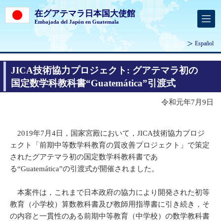
在グアテマラ日本国大使館
Embajada del Japón en Guatemala
Español
JICA技術協力プロジェクト: グアテマラ初の
国定数学科教科書“Guatemática”引渡式
令和元年7月9日
2019年7月4日，国家宮殿において，JICA技術協力プロジ
ェクト「前期中等数学科教育の質改善プロジェクト」で策定
されたグアテマラ初の国定数学科教科書であ
る“Guatemática”の引渡式が開催されました。
本案件は，これまで日本政府の協力により開発された初等
教育（小学校）算数教科書及び教師用指導書に引き続き，そ
の内容と一貫性のある前期中等教育（中学校）の数学教科書