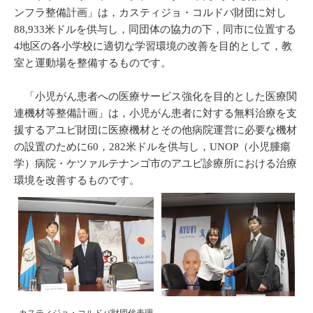
ンフラ整備計画」は，カスティジョ・コルドバ財団に対し
88,933米ドルを供与し，同団体の協力の下，同市に位置する
4地区の各小学校に適切な学習環境の改善を目的として，教
室と運動場を整備するものです。
「小児がん患者への医療サービス強化を目的とした医療関
連機材等整備計画」は，小児がん患者に対する無料治療を支
援するアユビ財団に医療機材とその他病院運営に必要な機材
の設置のために60，282米ドルを供与し，UNOP（小児腫瘍
学）病院・ケツァルテナンゴ市のアユビ診療所における治療
環境を改善するものです。