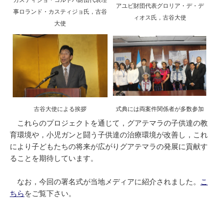
カスティジョ・コルドバ財団代表理
アユビ財団代表グロリア・デ・デ
事ロランド・カスティジョ氏，古谷
ィオス氏，古谷大使
大使
古谷大使による挨拶
式典には両案件関係者が多数参加
これらのプロジェクトを通じて，グアテマラの子供達の教
育環境や，小児ガンと闘う子供達の治療環境が改善し，これ
により子どもたちの将来が広がりグアテマラの発展に貢献す
ることを期待しています。
なお，今回の署名式が当地メディアに紹介されました。
こ
ちら
をご覧下さい。