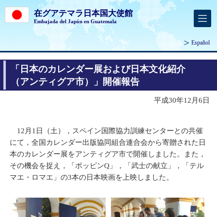
在グアテマラ日本国大使館
Embajada del Japón en Guatemala
Español
「日本のカレンダー展および日本文化紹介
（アンティグア市）」開催報告
平成30年12月6日
12月1日（土），スペイン国際協力訓練センターとの共催
にて，全国カレンダー出版協同組合連合会から寄贈された日
本のカレンダー展をアンティグア市で開催しました。また，
その機会を捉え，「ポッピンQ」，「武士の献立」，「テル
マエ・ロマエ」の3本の日本映画を上映しました。