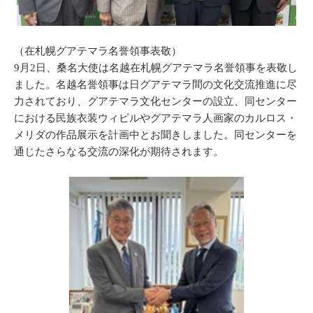
（在札幌グアテマラ名誉領事表敬）
9月2日、桑名大使は名越在札幌グアテマラ名誉領事を表敬し
ました。名越名誉領事は日グアテマラ間の文化交流推進に尽
力されており、グアテマラ文化センターの設立、同センター
における民族衣装ウィピルやグアテマラ人画家のカルロス・
メリダの作品展示を計画中とお聞きしました。同センターを
通じたさらなる交流の深化が期待されます。