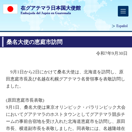
在グアテマラ日本国大使館
Embajada del Japón en Guatemala
Español
桑名大使の恵庭市訪問
令和7年9月30日
9月1日から2日にかけて桑名大使は、北海道を訪問し、原
田恵庭市長及び名越在札幌グアテマラ名誉領事を表敬訪問し
ました。
(原田恵庭市長表敬)
9月1日、桑名大使は東京オリンピック・パラリンピック大会
においてグアテマラのホストタウンとしてグアテマラ競歩チ
ームの事前合宿地を受け入れた北海道恵庭市を訪問し、原田
市長、横道副市長を表敬しました。同表敬には、名越隆雄在