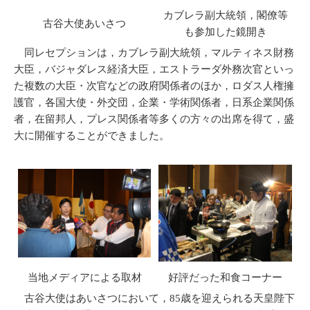
カブレラ副大統領，閣僚等
古谷大使あいさつ
も参加した鏡開き
同レセプションは，カブレラ副大統領，マルティネス財務
大臣，バジャダレス経済大臣，エストラーダ外務次官といっ
た複数の大臣・次官などの政府関係者のほか，ロダス人権擁
護官，各国大使・外交団，企業・学術関係者，日系企業関係
者，在留邦人，プレス関係者等多くの方々の出席を得て，盛
大に開催することができました。
当地メディアによる取材
好評だった和食コーナー
古谷大使はあいさつにおいて，85歳を迎えられる天皇陛下