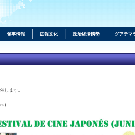
領事情報
広報文化
政治経済情勢
グアテマ
開催します。
es）