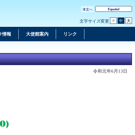
Español
本文へ
大
中
文字サイズ変更
小
ラ情報
大使館案内
リンク
令和元年6月13日