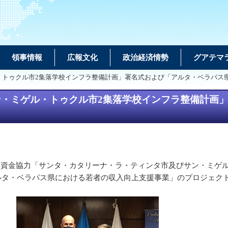
領事情報
広報文化
政治経済情勢
グアテマ
・トゥクル市2集落学校インフラ整備計画」署名式および「アルタ・ベラパス
・ミゲル・トゥクル市2集落学校インフラ整備計画
償資金協力「サンタ・カタリーナ・ラ・ティンタ市及びサン・ミゲ
ルタ・ベラパス県における若者の収入向上支援事業」のプロジェク