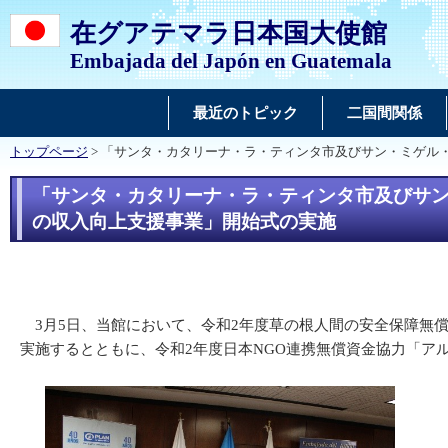
在グアテマラ日本国大使館
Embajada del Japón en Guatemala
最近のトピック
二国間関係
トップページ
> 「サンタ・カタリーナ・ラ・ティンタ市及びサン・ミゲル
「サンタ・カタリーナ・ラ・ティンタ市及びサン
の収入向上支援事業」開始式の実施
3月5日、当館において、令和2年度草の根人間の安全保障無
実施するとともに、令和2年度日本NGO連携無償資金協力「ア