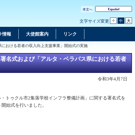
Español
本文へ
大
中
文字サイズ変更
小
ラ情報
大使館案内
リンク
県における若者の収入向上支援事業」開始式の実施
」署名式および「アルタ・ベラパス県における若者
令和3年4月7日
ル・トゥクル市2集落学校インフラ整備計画」に関する署名式を
ト開始式を行いました。