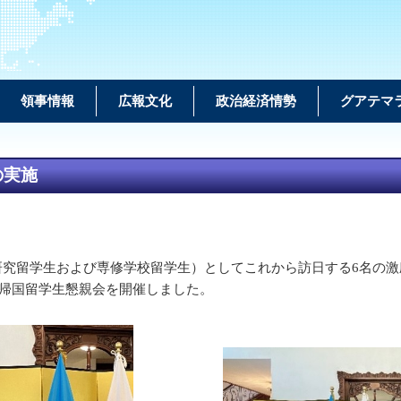
領事情報
広報文化
政治経済情勢
グアテマ
の実施
（研究留学生および専修学校留学生）としてこれから訪日する6名の
兼帰国留学生懇親会を開催しました。