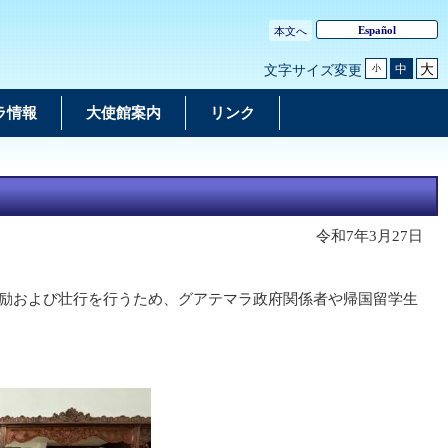
Español
本文へ
大
中
文字サイズ変更
小
ラ情報
大使館案内
リンク
令和7年3月27日
激励および壮行を行うため、グアテマラ政府関係者や帰国留学生