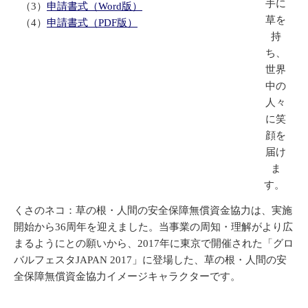
手に
（3）
申請書式（Word版）
草を
（4）
申請書式（PDF版）
持
ち、
世界
中の
人々
に笑
顔を
届け
ま
す。
くさのネコ：草の根・人間の安全保障無償資金協力は、実施
開始から36周年を迎えました。当事業の周知・理解がより広
まるようにとの願いから、2017年に東京で開催された「グロ
バルフェスタJAPAN 2017」に登場した、草の根・人間の安
全保障無償資金協力イメージキャラクターです。