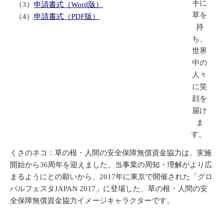
手に
（3）
申請書式（Word版）
草を
（4）
申請書式（PDF版）
持
ち、
世界
中の
人々
に笑
顔を
届け
ま
す。
くさのネコ：草の根・人間の安全保障無償資金協力は、実施
開始から36周年を迎えました。当事業の周知・理解がより広
まるようにとの願いから、2017年に東京で開催された「グロ
バルフェスタJAPAN 2017」に登場した、草の根・人間の安
全保障無償資金協力イメージキャラクターです。