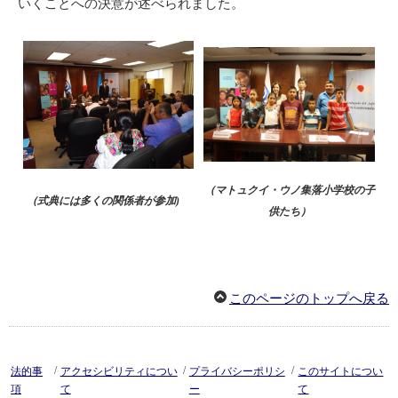
いくことへの決意が述べられました。
（マトュクイ・ウノ集落小学校の子
（式典には多くの関係者が参加)
供たち）
このページのトップへ戻る
/
/
/
法的事
アクセシビリティについ
プライバシーポリシ
このサイトについ
項
て
ー
て