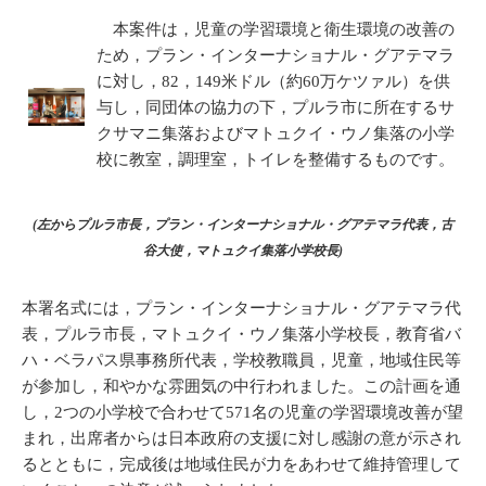
本案件は，児童の学習環境と衛生環境の改善の
ため，プラン・インターナショナル・グアテマラ
に対し，82，149米ドル（約60万ケツァル）を供
与し，同団体の協力の下，プルラ市に所在するサ
クサマニ集落およびマトュクイ・ウノ集落の小学
校に教室，調理室，トイレを整備するものです。
(
左からプルラ市長，プラン・インターナショナル・グアテマラ代表，古
谷大使，マトュクイ集落小学校長
)
本署名式には，プラン・インターナショナル・グアテマラ代
表，プルラ市長，マトュクイ・ウノ集落小学校長，教育省バ
ハ・ベラパス県事務所代表，学校教職員，児童，地域住民等
が参加し，和やかな雰囲気の中行われました。この計画を通
し，2つの小学校で合わせて571名の児童の学習環境改善が望
まれ，出席者からは日本政府の支援に対し感謝の意が示され
るとともに，完成後は地域住民が力をあわせて維持管理して