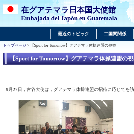
在グアテマラ日本国大使館
Embajada del Japón en Guatemala
最近のトピック
二国間関係
トップページ
> 【Sport for Tomorrow】グアテマラ体操連盟の視察
【Sport for Tomorrow】グアテマラ体操連盟の
9月27日，古谷大使は，グアテマラ体操連盟の招待に応じてを