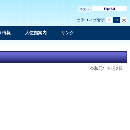
Español
本文へ
大
中
文字サイズ変更
小
ラ情報
大使館案内
リンク
令和元年10月2日