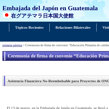
Embajada del Japón en Guatemala
在グアテマラ日本国大使館
Tópicos Recientes
Relaciones Bilaterales
Visi
primera página
> Ceremonia de firma de convenio “Educación Primaria de calidad 
Ceremonia de firma de convenio “Educación Primar
Asistencia Financiera No-Reembolsable para Proyectos de ON
El 13 de marzo, en la Embajada de Japón en Guatemala, se llevó a c