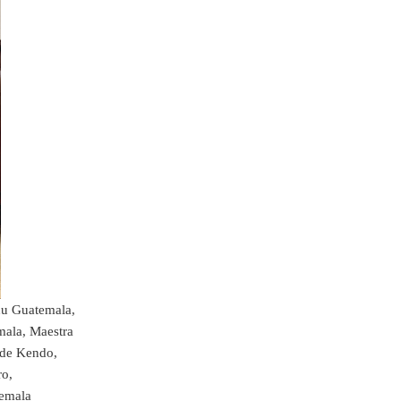
hu Guatemala,
mala, Maestra
 de Kendo,
ro,
temala