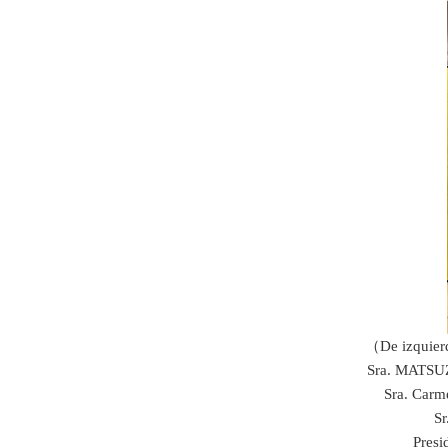
（De izquierd
Sra. MATSUZA
Sra. Carm
Sr
Presi