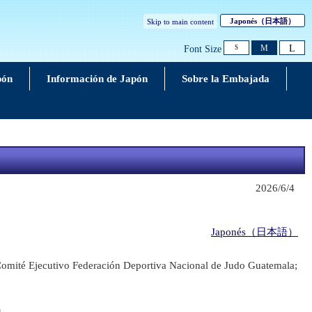
Japonés
（日本語）
Skip to main content
L
M
Font Size
S
pón
Información de Japón
Sobre la Embajada
2026/6/4
Japonés（日本語）
omité Ejecutivo Federación Deportiva Nacional de Judo Guatemala;