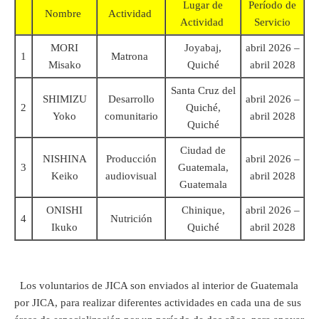
Lugar de
Período de
Nombre
Actividad
Actividad
Servicio
MORI
Joyabaj,
abril 2026 –
1
Matrona
Misako
Quiché
abril 2028
Santa Cruz del
SHIMIZU
Desarrollo
abril 2026 –
2
Quiché,
Yoko
comunitario
abril 2028
Quiché
Ciudad de
NISHINA
Producción
abril 2026 –
3
Guatemala,
Keiko
audiovisual
abril 2028
Guatemala
ONISHI
Chinique,
abril 2026 –
4
Nutrición
Ikuko
Quiché
abril 2028
Los voluntarios de JICA son enviados al interior de Guatemala
por JICA, para realizar diferentes actividades en cada una de sus