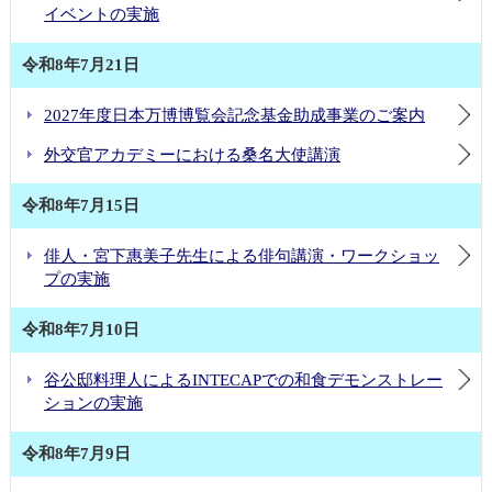
イベントの実施
令和8年7月21日
2027年度日本万博博覧会記念基金助成事業のご案内
外交官アカデミーにおける桑名大使講演
令和8年7月15日
俳人・宮下惠美子先生による俳句講演・ワークショッ
プの実施
令和8年7月10日
谷公邸料理人によるINTECAPでの和食デモンストレー
ションの実施
令和8年7月9日