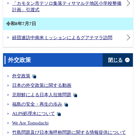
「カモタン市テソロ集落ティサマルテ地区小学校整備
計画」引渡式
令和8年7月7日
経団連訪中南米ミッションによるグアテマラ訪問
外交政策
閉じる
外交政策
日本の外交政策に関する動画
北朝鮮による日本人拉致問題
福島の安全・再生の歩み
ALPS処理水について
We Are Tomodachi
竹島問題及び日本海呼称問題に関する情報提供について