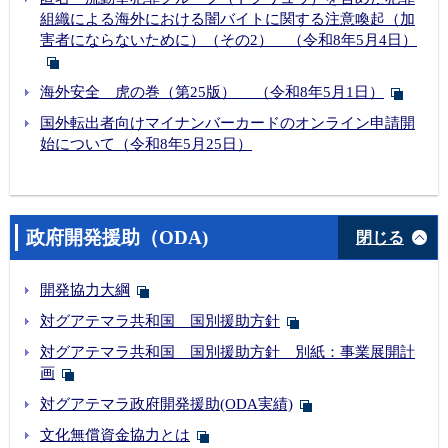
組織による海外における闇バイトに関する注意喚起（加
害者にならないために）（その2） （令和8年5月4日）
海外安全 虎の巻（第25版） （令和8年5月1日）
国外転出者向けマイナンバーカードのオンライン申請開
始について（令和8年5月25日）
政府開発援助（ODA)
閉じる
開発協力大綱
対グアテマラ共和国 国別援助方針
対グアテマラ共和国 国別援助方針 別紙：事業展開計
画
対グアテマラ政府開発援助(ODA実績)
文化無償資金協力とは