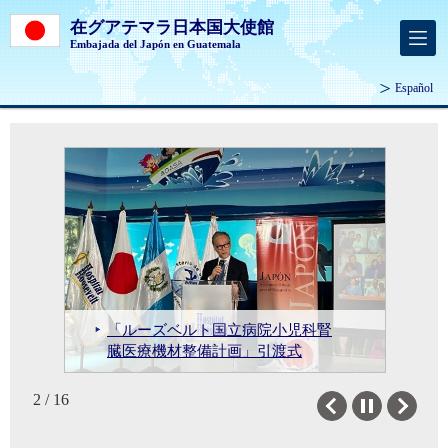
在グアテマラ日本国大使館
Embajada del Japón en Guatemala
Español
ラファエル・ランディバル大学に
ラファエル・ランディバル大学に
ラファエル・ランディバル大学に
ラファエル・ランディバル大学に
「ルーズベルト国立病院小児科腎
「ルーズベルト国立病院小児科腎
バジェ大学における「第11回日本
外交官アカデミーにおける桑名大
おける日本文化紹介イベントの実
おける日本文化紹介イベントの実
おける日本文化紹介イベントの実
おける日本文化紹介イベントの実
経団連訪中南米ミッションによる
俳人・宮下惠美子先生による俳句
俳人・宮下惠美子先生による俳句
谷公邸料理人によるINTECAPでの
「カモタン市テソロ集落ティサマ
臓医療機材整備計画」引渡式
臓医療機材整備計画」引渡式
文化週間」の実施
使講演
施
施
施
施
グアテマラ訪問
講演・ワークショップの実施
講演・ワークショップの実施
和食デモンストレーションの実施
ルテ地区小学校整備計画」引渡式
令和8年度在外公館長表彰式の実施
JICA海外協力隊員の離任表敬
JICA海外協力隊交流会の実施
2 / 16
Previous
Next